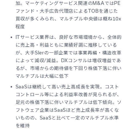
加。マーケティングサービス関連のM&AではPE
ファンド・大手広告代理店によるTOBを通じた
買収が多くみられ、マルチプル中央値は概ね10x
程度
ITサービス業界は、良好な市場環境から、全体的
に売上高・利益ともに業績好調に推移している
が、大手SIerの一部企業では事業再編・構造改革
によって減収/減益。DXコンサルは増収増益であ
るが、市場からの期待値を下回り株価下落に伴い
マルチプルは大幅に低下
SaaSは継続して高い売上高成長を実現。コスト
コントロール等による利益率改善が見られるが、
足元の株価下落に伴いマルチプルは低下傾向。ソ
フトウェア企業はSaaSほど売上成長率が高くな
いものの、SaaSと比べて一定のマルチプル水準
を維持