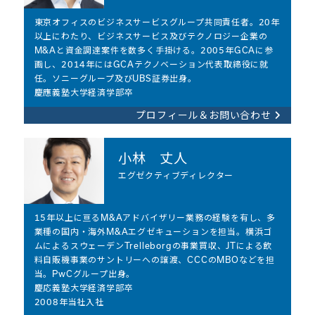
東京オフィスのビジネスサービスグループ共同責任者。20年
以上にわたり、ビジネスサービス及びテクノロジー企業の
M&Aと資金調達案件を数多く手掛ける。2005年GCAに参
画し、2014年にはGCAテクノベーション代表取締役に就
任。ソニーグループ及びUBS証券出身。
慶應義塾大学経済学部卒
プロフィール＆お問い合わせ
小林 丈人
エグゼクティブディレクター
15年以上に亘るM&Aアドバイザリー業務の経験を有し、多
業種の国内・海外M&Aエグゼキューションを担当。横浜ゴ
ムによるスウェーデンTrelleborgの事業買収、JTによる飲
料自販機事業のサントリーへの譲渡、CCCのMBOなどを担
当。PwCグループ出身。
慶応義塾大学経済学部卒
2008年当社入社