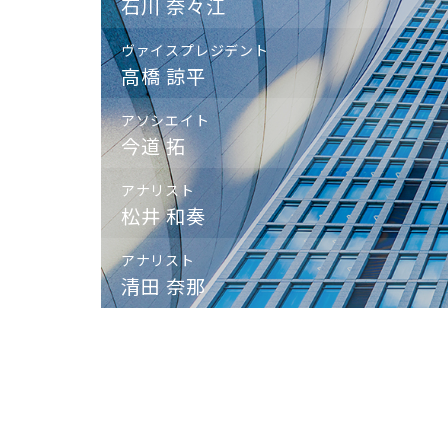
石川 奈々江
ヴァイスプレジデント
高橋 諒平
アソシエイト
今道 拓
アナリスト
松井 和奏
アナリスト
清田 奈那