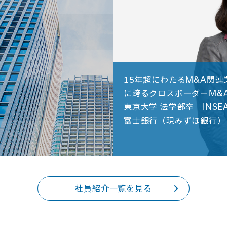
15年超にわたるM&A関
に跨るクロスボーダーM&
東京大学 法学部卒 INSEA
富士銀行（現みずほ銀行） 
社員紹介一覧を見る