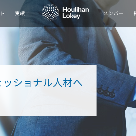
イト
実績
メンバー
RICAS
ASIA-PACIFIC
M&Aアドバイザリー
インダストリアル
セクターレポート
新卒採用
会社概要
ted States
Japan
事業承継アドバイザリー
コンシューマー
&Aナレッジ
中途採用
ニュース
il
Australia
財務リストラクチャリング
ビジネスサービス
シリーズ記事
社員紹介
イベント
China
財務・バリュエーションアドバイザリー
ファイナンシャルサービス
会社情報
投資家向け情報（グローバル）
ェッショナル人材へ
Dubai
ヘルスケア
Hong Kong SAR
不動産・ホテル・レジャー
India
ファイナンシャルスポンサーズ
Singapore