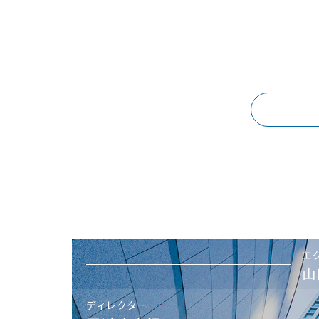
エ
山
ディレクター