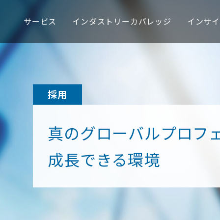
サービス
インダストリーカバレッジ
インサ
AME
サービス
インダストリーカバレッジ
インサイト
採用
当社について
WORLDWIDE
Uni
M
Braz
採用
真のグローバルプロフ
成長できる環境