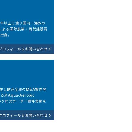
当。15年以上に渡り国内・海外の
による国際航業・西武建設買
プ出身。
プロフィール＆お問い合わせ
在し欧州全域のM&A案件開
qua-Aerobic
数のクロスボーダー案件実績を
プロフィール＆お問い合わせ