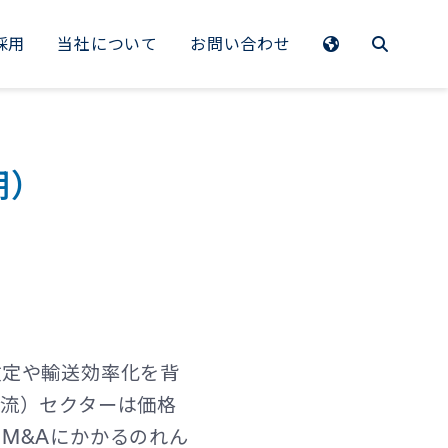
採用
当社について
お問い合わせ
EMEA
Benelux
期）
France
Germany
Italy
Spain
Sweden
改定や輸送効率化を背
流）セクターは価格
Switzerland
M&Aにかかるのれん