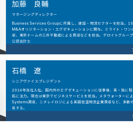
加藤 良輔​
マネージングディレクター
Business Services Groupに所属し、建設・物流セクターを担
M&Aオリジネーション・エグゼキューションに関与。ミライト・ワン
収、東京ドームの三井不動産による買収などを担当。デロイトグルー
公認会計士
東京大学経済学部卒
石橋 遼
シニアヴァイスプレジデント
2014年当社入社。国内外のエグゼキューションに従事後、英・独に駐
拓に注力。現在は東京でビジネスサービスを担当。メタウォーターによる米A
Systems買収、ニチレイロジによる英国低温物流企業買収など、多
有する。
大阪大学工学部卒