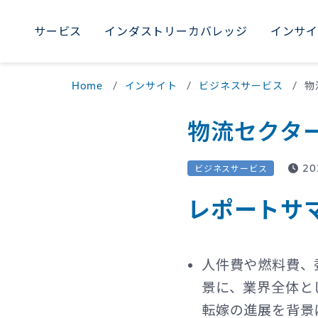
サービス
インダストリーカバレッジ
インサ
AME
サービス
インダストリーカバレッジ
インサイト
採用
当社について
WORLDWIDE
Home
インサイト
ビジネスサービス
物
Uni
M
物流セクタ
Braz
20
ビジネスサービス
レポートサ
人件費や燃料費、
景に、業界全体と
転嫁の進展を背景