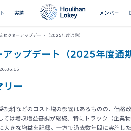
イト
実績
メンバー
RICAS
ASIA-PACIFIC
M&Aアドバイザリー
インダストリアル
セクターレポート
新卒採用
会社概要
流セクターアップデート（2025年度通期）
ted States
Japan
事業承継アドバイザリー
コンシューマー
&Aナレッジ
中途採用
ニュース
ーアップデート（2025年度通
il
Australia
財務リストラクチャリング
ビジネスサービス
シリーズ記事
社員紹介
イベント
China
26.06.15
財務・バリュエーションアドバイザリー
ファイナンシャルサービス
会社情報
投資家向け情報（グローバル）
Dubai
マリー
ヘルスケア
Hong Kong SAR
不動産・ホテル・レジャー
India
委託料などのコスト増の影響はあるものの、価格
ファイナンシャルスポンサーズ
しては増収増益基調が継続。特にトラック（企業物
Singapore
に大きな増益を記録。一方で過去数年間に実施した