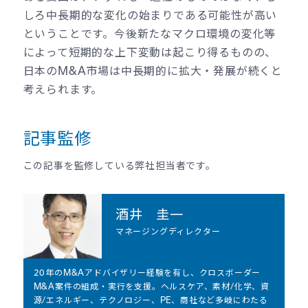
しろ中長期的な変化の始まりである可能性が高い
ということです。今後新たなマクロ環境の変化等
によって短期的な上下変動は起こり得るものの、
日本のM&A市場は中長期的に拡大・発展が続くと
考えられます。
記事監修
この記事を監修している弊社担当者です。
酒井 圭一
マネージングディレクター
20年のM&Aアドバイザリー経験を有し、クロスボーダー
M&A案件の組成・実行を支援。ヘルスケア、素材/化学、資
源/エネルギー、テクノロジー、PE、商社など多岐にわたる