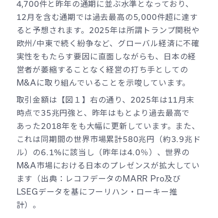
4,700件と昨年の通期に並ぶ水準となっており、
12月を含む通期では過去最高の5,000件超に達す
ると予想されます。2025年は所謂トランプ関税や
欧州/中東で続く紛争など、グローバル経済に不確
実性をもたらす要因に直面しながらも、日本の経
営者が萎縮することなく経営の打ち手としての
M&Aに取り組んでいることを示唆しています。
取引金額は【図１】右の通り、2025年は11月末
時点で35兆円強と、昨年はもとより過去最高で
あった2018年をも大幅に更新しています。また、
これは同期間の世界市場累計580兆円（約3.9兆ド
ル）の6.1%に該当し（昨年は4.0％）、世界の
M&A市場における日本のプレゼンスが拡大してい
ます（出典：レコフデータのMARR Pro及び
LSEGデータを基にフーリハン・ローキー推
計）。