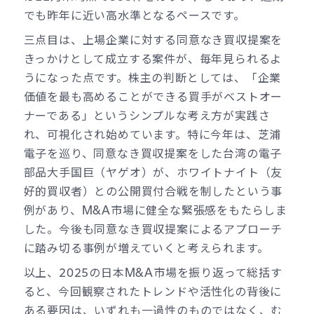
でも昨年に近い高水準となるペースです。
三点目は、上場企業に対する同意なき買収提案を
きっかけとして成立する案件が、毎年見られるよ
うになった点です。株主の判断としては、「企業
価値を最も高めることができる買手がベストオー
ナーである」というシンプルな考え方が実践さ
れ、可視化され始めています。特に今年は、芝浦
電子を巡り、同意なき買収提案をした台湾の電子
部品大手国巨（ヤゲオ）が、ホワイトナイト（友
好的買収者）との公開買付合戦を制したという事
例があり、M&A市場に健全な緊張感をもたらしま
した。今後も同意なき買収提案によるアプローチ
に踏み切る事例が増えていくと考えられます。
以上、2025の日本M&A市場を振り返って総括す
ると、今回観察されたトレンドや活性化の背後に
ある要因は、いずれも一過性のものではなく、む