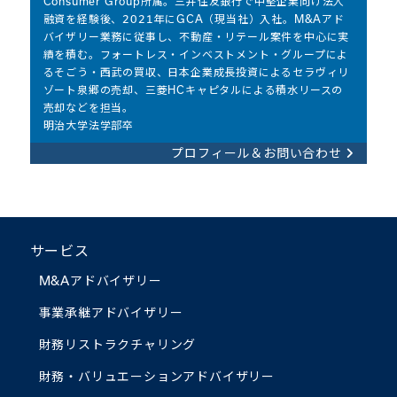
Consumer Group所属。三井住友銀行で中堅企業向け法人
融資を経験後、2021年にGCA（現当社）入社。M&Aアド
バイザリー業務に従事し、不動産・リテール案件を中心に実
績を積む。フォートレス・インベストメント・グループによ
るそごう・西武の買収、日本企業成長投資によるセラヴィリ
ゾート泉郷の売却、三菱HCキャピタルによる積水リースの
売却などを担当。
明治大学法学部卒
プロフィール＆お問い合わせ
サービス
M&Aアドバイザリー
事業承継アドバイザリー
財務リストラクチャリング
財務・バリュエーション
アドバイザリー