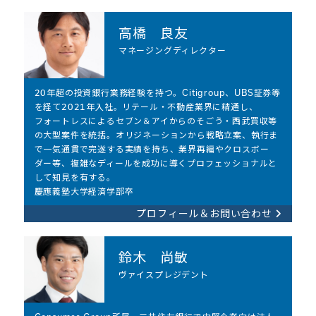
高橋 良友
マネージングディレクター
20年超の投資銀行業務経験を持つ。Citigroup、UBS証券等
を経て2021年入社。リテール・不動産業界に精通し、
フォートレスによるセブン＆アイからのそごう・西武買収等
の大型案件を統括。オリジネーションから戦略立案、執行ま
で一気通貫で完遂する実績を持ち、業界再編やクロスボー
ダー等、複雑なディールを成功に導くプロフェッショナルと
して知見を有する。
慶應義塾大学経済学部卒
プロフィール＆お問い合わせ
鈴木 尚敏
ヴァイスプレジデント