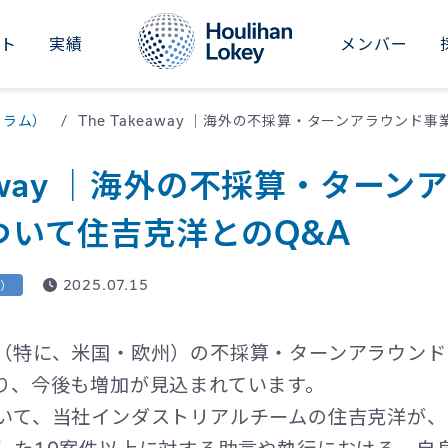
イト
実績
メンバー
RICAS
ASIA-PACIFIC
M&Aアドバイザリー
インダストリアル
セクターレポート
新卒採用
会社概要
Aコラム）
The Takeaway ｜海外の不採算・ターンアラウン
ted States
Japan
事業承継アドバイザリー
コンシューマー
&Aナレッジ
中途採用
ニュース
keaway ｜海外の不採算・ター
il
Australia
財務リストラクチャリング
ビジネスサービス
シリーズ記事
社員紹介
イベント
ついて住吉克洋とのQ&A
China
財務・バリュエーションアドバイザリー
ファイナンシャルサービス
会社情報
投資家向け情報（グローバル）
Dubai
2025.07.15
ム）
ヘルスケア
Hong Kong SAR
不動産・ホテル・レジャー
（特に、米国・欧州）の不採算・ターンアラウンド
India
ファイナンシャルスポンサーズ
り、今後も増加が見込まれています。
Singapore
いて、当社インダストリアルチームの住吉克洋が、直