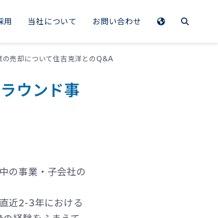
採用
当社について
お問い合わせ
EMEA
ド事業の売却について住吉克洋とのQ&A
Benelux
ンアラウンド事
France
Germany
Italy
Spain
中の事業・子会社の
Sweden
Switzerland
近2-3年における