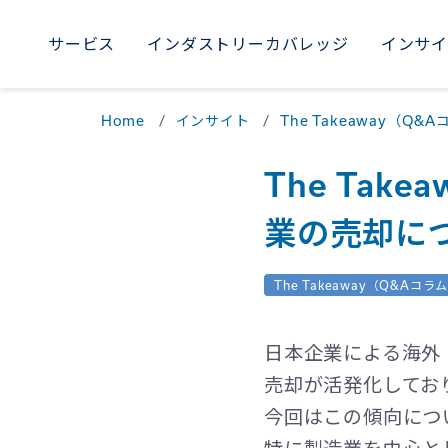
サービス
インダストリーカバレッジ
インサ
AME
サービス
インダストリーカバレッジ
インサイト
採用
当社について
WORLDWIDE
Home
インサイト
The Takeaway（Q&
Uni
M
The Ta
Braz
業の売却に
The Takeaway（Q&Aコラ
日本企業による海外
売却が活発化してお
今回はこの傾向につ