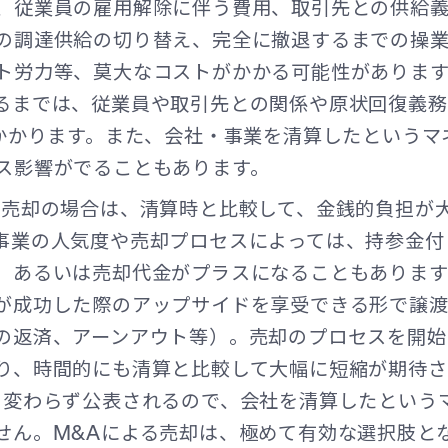
、従業員の雇用解除に伴う費用、取引先との供給
の調達供給の切り替え、完全に撤退するまでの操
ト労力等、莫大なコストがかかる可能性がありま
るまでは、従業員や取引先との関係や原状回復義
はかかります。また、会社・事業を清算したというマ
ス影響がでることもあります。
る売却の場合は、清算時と比較して、金銭的負担が
事業の人気度や売却プロセスによっては、持参金付
、あるいは売却代金がプラスになることもあります
が成功した際のアップサイドを享受できる形で譲
の返済、アーンアウト等）。売却のプロセスを開始
り、時間的にも清算と比較して大幅に短縮が期待さ
と変わらず公表されるので、会社を清算したという
せん。M&Aによる売却は、極めて有効な選択肢と