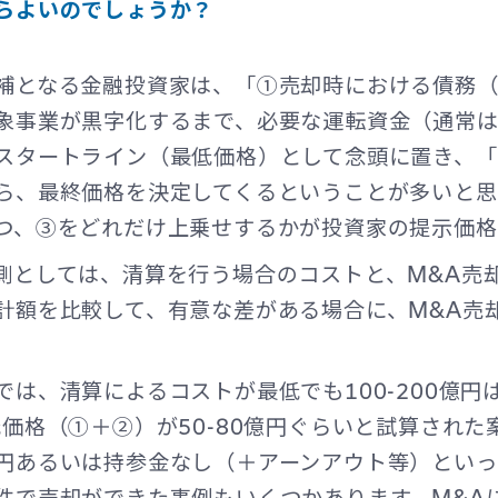
らよいのでしょうか？
補となる金融投資家は、「①売却時における債務
象事業が黒字化するまで、必要な運転資金（通常は
スタートライン（最低価格）として念頭に置き、
ら、最終価格を決定してくるということが多いと思
つ、③をどれだけ上乗せするかが投資家の提示価格
側としては、清算を行う場合のコストと、M&A売
計額を比較して、有意な差がある場合に、M&A売
。
では、清算によるコストが最低でも100-200億円
低価格（①＋②）が50-80億円ぐらいと試算された
円あるいは持参金なし（＋アーンアウト等）とい
件で売却ができた事例もいくつかあります。M&A