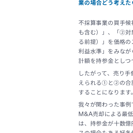
業の場合どう考えた
不採算事業の買手候
も含む）」、「②対
る前提）」を価格の
利益水準」をみなが
計額を持参金としつ
したがって、売り手
えられる①と②の合
することになります
我々が関わった事例
M&A売却による最
は、持参金が十数億
スの場合もある好条