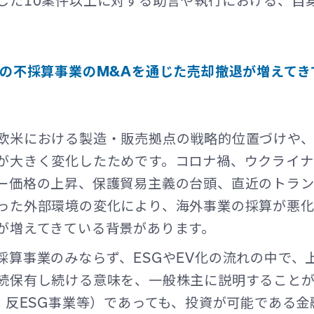
した10案件以上に対する助言や執行における、自
外の不採算事業のM&Aを通じた売却撤退が増えて
欧米における製造・販売拠点の戦略的位置づけや
が大きく変化したためです。コロナ禍、ウクライ
ー価格の上昇、保護貿易主義の台頭、直近のトラン
った外部環境の変化により、海外事業の採算が悪
が増えてきている背景があります。
採算事業のみならず、ESGやEV化の流れの中で、
続保有し続ける意味を、一般株主に説明すること
業、反ESG事業等）であっても、投資が可能である