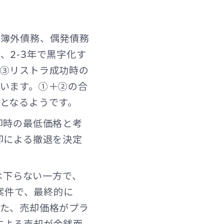
（簿外債務、偶発債務
、2-3年で黒字化す
「③リストラ成功時の
います。①＋②の合
となるようです。
却時の最低価格と考
却による撤退を決定
は下らない一方で、
案件で、最終的に
った、売却価格がプラ
による売却が金銭面