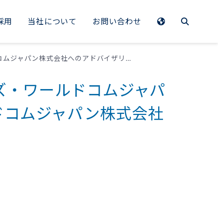
採用
当社について
お問い合わせ
EMEA
創業者及び現代表取締役によるアズ・ワールドコムジャパンのEnjinへの売却(アズ・ワールドコムジャパン株式会社へのアドバイザリー)
Benelux
ズ・ワールドコムジャパ
France
ルドコムジャパン株式会社
Germany
Italy
Spain
Sweden
Switzerland