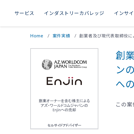
サービス
インダストリーカバレッジ
インサ
AME
サービス
インダストリーカバレッジ
インサイト
採用
当社について
WORLDWIDE
Home
案件実績
Uni
M
創
Braz
ンの
への
この案