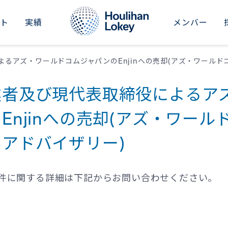
イト
実績
メンバー
RICAS
ASIA-PACIFIC
M&Aアドバイザリー
インダストリアル
セクターレポート
新卒採用
会社概要
ted States
Japan
事業承継アドバイザリー
コンシューマー
&Aナレッジ
中途採用
ニュース
業者及び現代表取締役によるア
il
Australia
財務リストラクチャリング
ビジネスサービス
シリーズ記事
社員紹介
イベント
Enjinへの売却(アズ・ワー
China
財務・バリュエーションアドバイザリー
ファイナンシャルサービス
会社情報
投資家向け情報（グローバル）
アドバイザリー)
Dubai
ヘルスケア
Hong Kong SAR
不動産・ホテル・レジャー
件に関する詳細は下記からお問い合わせください。
India
ファイナンシャルスポンサーズ
Singapore