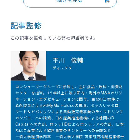
記事監修
この記事を監修している弊社担当者です。
平川 俊輔​
ディレクター
コンシューマーグループに所属し、主に食品・飲料・消費財
セクターを担当。15年以上に渡り国内・海外のM&Aオリジ
ネーション・エグゼキューションに関与。主な担当案件は、
森永製菓による米MyMo Holdcoの買収、ポッカサッポロ
フード＆ビバレッジによる自動販売機事業のライフドリンク
カンパニーへの譲渡、日本産業推進機構による壮関のD
Capitalへの売却、ロッテHDによるロッテリアの売却、日本
たばこ産業による飲料事業のサントリーへの売却など。
一橋大学経済学部卒 一橋大学大学院 商学研究科経営学修士