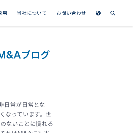
採用
当社について
お問い合わせ
EMEA
Benelux
M&Aブログ
France
Germany
Italy
Spain
非日常が日常とな
Sweden
くなっています。世
Switzerland
例のないことに慣れる