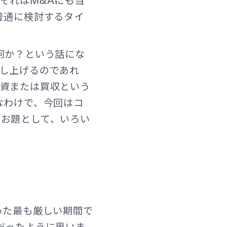
それはM&Aにも当
United Kingdom
普通に検討するタイ
何か？という話にな
し上げるのであれ
投資または買収という
なわけで、今回はコ
をお題として、いろい
った最も厳しい期間で
だったように思いま