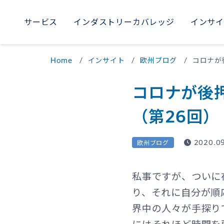
サービス
インダストリーカバレッジ
インサ
AME
サービス
インダストリーカバレッジ
インサイト
採用
当社について
WORLDWIDE
Home
インサイト
欧州ブログ
コロナが
Uni
M
コロナが後
Braz
（第26回）
2020.0
欧州ブログ
私事ですが、ついに
り、それに自分が順
界中の人々が手探り