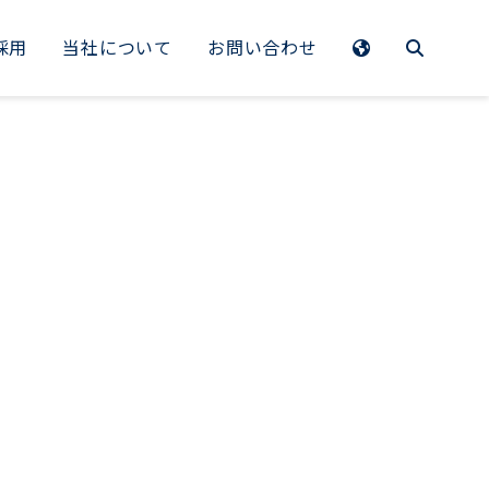
採用
当社について
お問い合わせ
EMEA
Benelux
France
Germany
Italy
Spain
Sweden
Switzerland