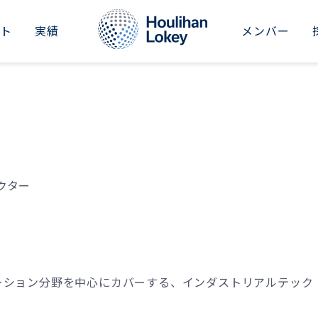
イト
実績
メンバー
RICAS
ASIA-PACIFIC
M&Aアドバイザリー
インダストリアル
セクターレポート
新卒採用
会社概要
ted States
Japan
事業承継アドバイザリー
コンシューマー
&Aナレッジ
中途採用
ニュース
il
Australia
財務リストラクチャリング
ビジネスサービス
シリーズ記事
社員紹介
イベント
China
財務・バリュエーションアドバイザリー
ファイナンシャルサービス
会社情報
投資家向け情報（グローバル）
クター
Dubai
ヘルスケア
Hong Kong SAR
不動産・ホテル・レジャー
India
ファイナンシャルスポンサーズ
ーション分野を中心にカバーする、インダストリアルテック
Singapore