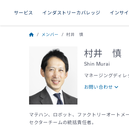
サービス
インダストリーカバレッジ
インサ
AME
サービス
インダストリーカバレッジ
インサイト
採用
当社について
WORLDWIDE
メンバー
村井 慎
Uni
M
村井 慎
Braz
Shin Murai​
マネージングディレ
お問い合わせ
マテハン、ロボット、ファクトリーオートメ
セクターチームの統括責任者。​