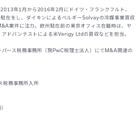
2013年1月から2016年2月にドイツ・フランクフルト、
に駐在をし、ダイキンによるベルギーSolvayの冷媒事業買収
M&A案件に注力。欧州駐在前の東京オフィス在籍時は、ヤ
バンテストによる米Verigy Ltdの買収などを担当。​
パース税務事務所（現PwC税理士法人）にてM&A関連の
​
ス税務事務所入所​
〉​