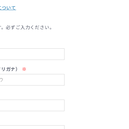
について
す。必ずご入力ください。
フリガナ）