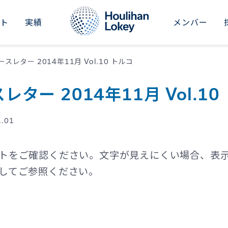
イト
実績
メンバー
RICAS
ASIA-PACIFIC
M&Aアドバイザリー
インダストリアル
セクターレポート
新卒採用
会社概要
スレター 2014年11月 Vol.10 トルコ
ted States
Japan
事業承継アドバイザリー
コンシューマー
&Aナレッジ
中途採用
ニュース
ター 2014年11月 Vol.10
il
Australia
財務リストラクチャリング
ビジネスサービス
シリーズ記事
社員紹介
イベント
China
1.01
財務・バリュエーションアドバイザリー
ファイナンシャルサービス
会社情報
投資家向け情報（グローバル）
Dubai
ヘルスケア
ートをご確認ください。文字が見えにくい場合、表
Hong Kong SAR
ドしてご参照ください。
不動産・ホテル・レジャー
India
ファイナンシャルスポンサーズ
Singapore