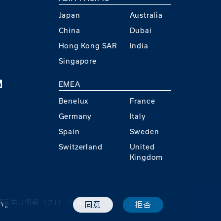
Japan
Australia
China
Dubai
Hong Kong SAR
India
Singapore
EMEA
Benelux
France
Germany
Italy
Spain
Sweden
Switzerland
United
Kingdom
資家向け情報（グローバル）
い。
同意
拒否