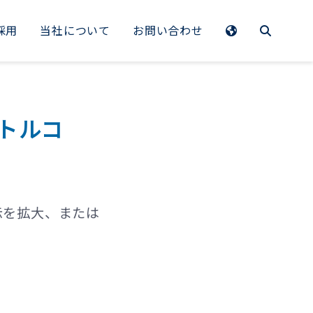
採用
当社について
お問い合わせ
EMEA
Benelux
 トルコ
France
Germany
Italy
示を拡大、または
Spain
Sweden
Switzerland