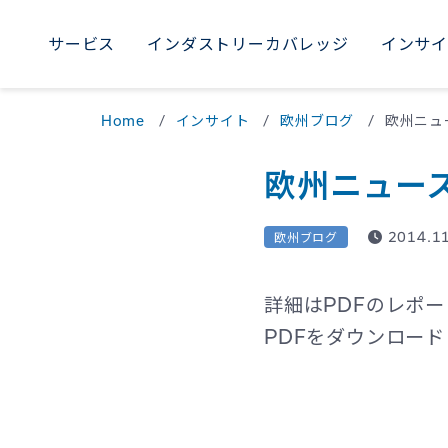
サービス
インダストリーカバレッジ
インサ
AME
サービス
インダストリーカバレッジ
インサイト
採用
当社について
WORLDWIDE
Home
インサイト
欧州ブログ
欧州ニュー
Uni
M
欧州ニュースレ
Braz
2014.1
欧州ブログ
詳細はPDFのレポ
PDFをダウンロー