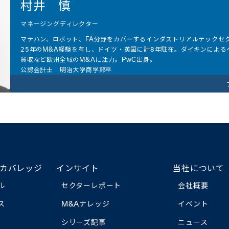
村井 慎
マネージングディレクター
マテハン、ロボット、FA分野をカバーするインダストリアルテックセ
25年のM&A経験を有し、ドイツ・英国に計8年駐在。ダイキンによるベ
買収など欧州全域のM&Aに注力。PwC出身。
公認会計士 明治大学商学部卒
2006年当社入社
カバレッジ
インサイト
当社について
ル
セクターレポート
会社概要
ス
M&Aナレッジ
イベント
シリーズ記事
ニュース