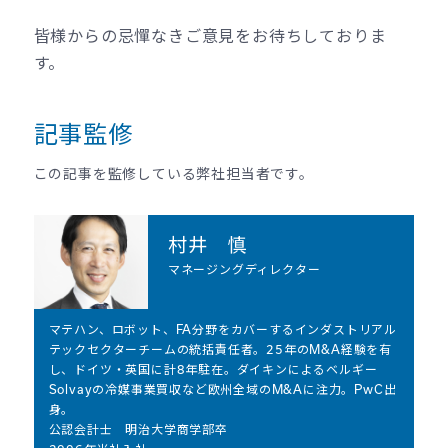
皆様からの忌憚なきご意見をお待ちしておりま
す。
記事監修
この記事を監修している弊社担当者です。
村井 慎
マネージングディレクター
マテハン、ロボット、FA分野をカバーするインダストリアル
テックセクターチームの統括責任者。25年のM&A経験を有
し、ドイツ・英国に計8年駐在。ダイキンによるベルギー
Solvayの冷媒事業買収など欧州全域のM&Aに注力。PwC出
身。
公認会計士 明治大学商学部卒