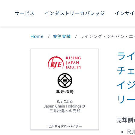
サービス
インダストリーカバレッジ
インサ
AME
サービス
インダストリーカバレッジ
インサイト
採用
当社について
WORLDWIDE
Home
案件実績
Uni
M
ラ
Braz
チ
イ
リー
売却側
R