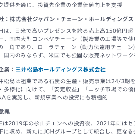
ウ提供を通じ、投資先企業の企業価値向上を支援
社：株式会社ジャパン・チェーン・ホールディングス 
CHは、日米で高いプレゼンスを誇る売上高150億円超
ー。国内大型コンベヤチェーン（製造業の工場等で使
の一角であり、ローラチェーン（動力伝達用チェーン
。国内のみならず、米国でも強固な販売ネットワーク
企業：
三井松島ホールディングス株式会社
井松島は祖業である石炭の生産・販売事業は24/3期
・多様化に向けて、「安定収益」「ニッチ市場での優
&Aを実施し、新規事業への投資にも積極的
意義
JEは2019年の杉山チエンへの投資後、2021年に
下に収め、新たにJCHグループとして統合し、更な