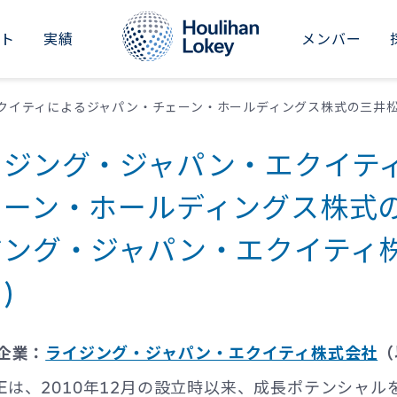
イト
実績
メンバー
RICAS
ASIA-PACIFIC
M&Aアドバイザリー
インダストリアル
セクターレポート
新卒採用
会社概要
ted States
Japan
事業承継アドバイザリー
コンシューマー
&Aナレッジ
中途採用
ニュース
イジング・ジャパン・エクイテ
il
Australia
財務リストラクチャリング
ビジネスサービス
シリーズ記事
社員紹介
イベント
ェーン・ホールディングス株式の
China
財務・バリュエーションアドバイザリー
ファイナンシャルサービス
会社情報
投資家向け情報（グローバル）
ジング・ジャパン・エクイティ
Dubai
ヘルスケア
Hong Kong SAR
)
不動産・ホテル・レジャー
India
ファイナンシャルスポンサーズ
企業：
ライジング・ジャパン・エクイティ株式会社
（
Singapore
JEは、2010年12月の設立時以来、成長ポテンシャ