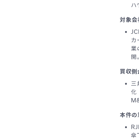
ハ
対象会
J
カ
業
開
買収側
三
化
M
本件の
R
傘