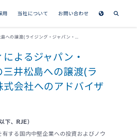
採用
当社について
お問い合わせ
EMEA
ライジング・ジャパン・エクイティによるジャパン・チェーン・ホールディングス株式の三井松島への譲渡(ライジング・ジャパン・エクイティ株式会社へのアドバイザリー)
Benelux
ィによるジャパン・
France
三井松島への譲渡(ラ
Germany
株式会社へのアドバイザ
Italy
Spain
Sweden
以下、RJE）
Switzerland
ルを有する国内中堅企業への投資およびノウ