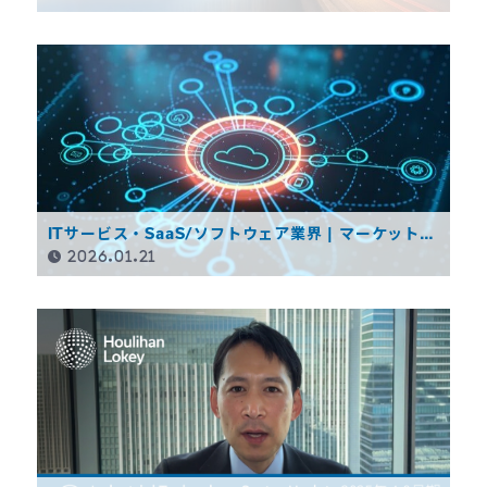
ITサービス・SaaS/ソフトウェア業界 | マーケット動
向レポート（2025年冬季）
2026.01.21